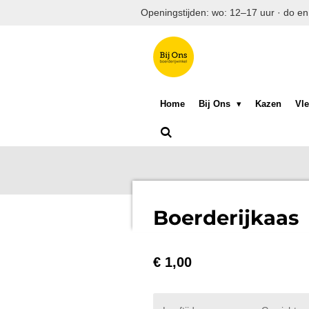
Openingstijden: wo: 12–17 uur · do en
Ga
direct
naar
de
hoofdinhoud
Home
Bij Ons
Kazen
Vle
Boerderijkaas
€ 1,00