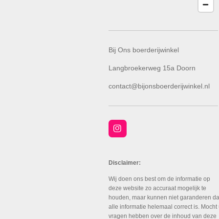
Bij Ons boerderijwinkel
Langbroekerweg 15a Doorn
contact@bijonsboerderijwinkel.nl
I
n
s
t
a
Disclaimer:
g
r
Wij doen ons best om de informatie op
a
deze website zo accuraat mogelijk te
m
houden, maar kunnen niet garanderen da
alle informatie helemaal correct is. Mocht
vragen hebben over de inhoud van deze