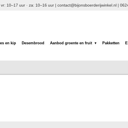
 vr: 10–17 uur · za: 10–16 uur | contact@bijonsboerderijwinkel.nl | 
es en kip
Desembrood
Aanbod groente en fruit
Pakketten
E