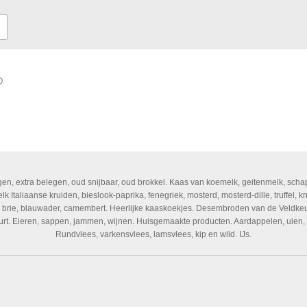
gen, extra belegen, oud snijbaar, oud brokkel. Kaas van koemelk, geitenmelk, scha
 Italiaanse kruiden, bieslook-paprika, fenegriek, mosterd, mosterd-dille, truffel, kno
a, brie, blauwader, camembert. Heerlijke kaaskoekjes. Desembroden van de Veldkeu
urt. Eieren, sappen, jammen, wijnen. Huisgemaakte producten. Aardappelen, uien, 
Rundvlees, varkensvlees, lamsvlees, kip en wild. IJs.