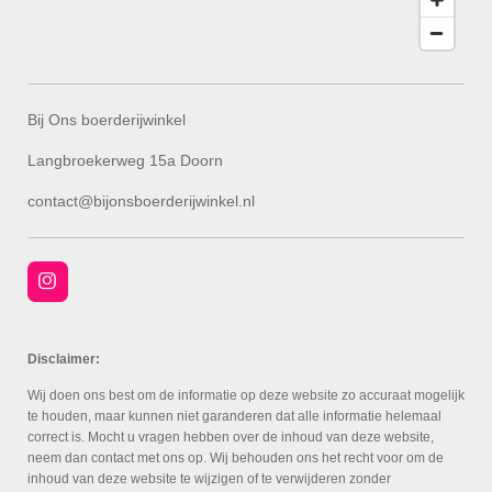
Bij Ons boerderijwinkel
Langbroekerweg 15a Doorn
contact@bijonsboerderijwinkel.nl
I
n
s
t
a
Disclaimer:
g
r
Wij doen ons best om de informatie op deze website zo accuraat mogelijk
a
te houden, maar kunnen niet garanderen dat alle informatie helemaal
m
correct is. Mocht u vragen hebben over de inhoud van deze website,
neem dan contact met ons op. Wij behouden ons het recht voor om de
inhoud van deze website te wijzigen of te verwijderen zonder