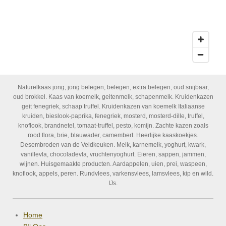
Naturelkaas jong, jong belegen, belegen, extra belegen, oud snijbaar,
oud brokkel. Kaas van koemelk, geitenmelk, schapenmelk. Kruidenkazen
geit fenegriek, schaap truffel. Kruidenkazen van koemelk Italiaanse
kruiden, bieslook-paprika, fenegriek, mosterd, mosterd-dille, truffel,
knoflook, brandnetel, tomaat-truffel, pesto, komijn. Zachte kazen zoals
rood flora, brie, blauwader, camembert. Heerlijke kaaskoekjes.
Desembroden van de Veldkeuken. Melk, karnemelk, yoghurt, kwark,
vanillevla, chocoladevla, vruchtenyoghurt. Eieren, sappen, jammen,
wijnen. Huisgemaakte producten. Aardappelen, uien, prei, waspeen,
knoflook, appels, peren. Rundvlees, varkensvlees, lamsvlees, kip en wild.
IJs.
Home