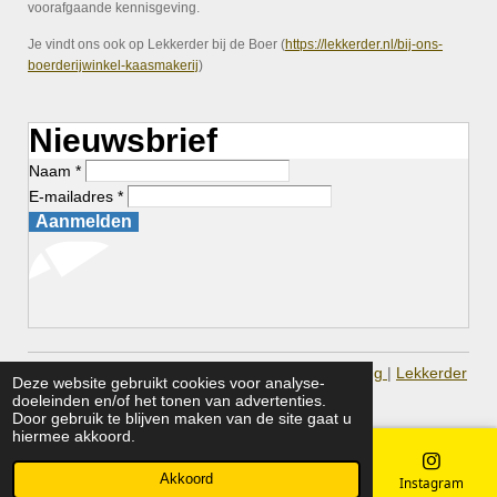
voorafgaande kennisgeving.
Je vindt ons ook op Lekkerder bij de Boer (
https://lekkerder.nl/bij-ons-
boerderijwinkel-kaasmakerij
)
Nieuwsbrief
Naam *
E-mailadres *
Aanmelden
© 2026 Bij Ons Boerderijwinkel |
Privacy Verklaring
|
Lekkerder
Deze website gebruikt cookies voor analyse-
bij de Boer
doeleinden en/of het tonen van advertenties.
Door gebruik te blijven maken van de site gaat u
hiermee akkoord.
Akkoord
E-mailadres
Telefoonnummer
Kaart
Instagram