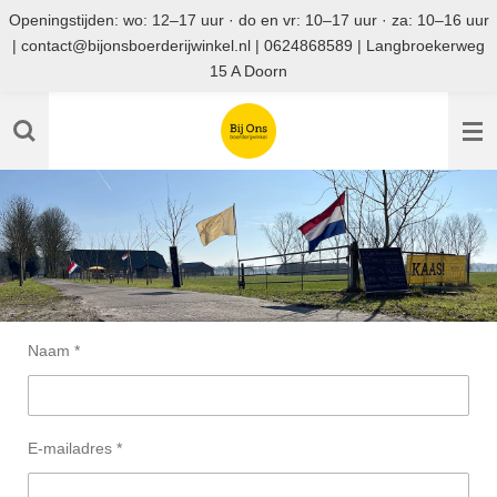
Openingstijden: wo: 12–17 uur · do en vr: 10–17 uur · za: 10–16 uur
Ga
| contact@bijonsboerderijwinkel.nl | 0624868589 | Langbroekerweg
direct
15 A Doorn
naar
de
hoofdinhoud
Naam *
E-mailadres *