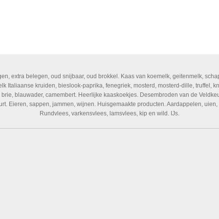
gen, extra belegen, oud snijbaar, oud brokkel. Kaas van koemelk, geitenmelk, scha
 Italiaanse kruiden, bieslook-paprika, fenegriek, mosterd, mosterd-dille, truffel, kno
a, brie, blauwader, camembert. Heerlijke kaaskoekjes. Desembroden van de Veldkeu
urt. Eieren, sappen, jammen, wijnen. Huisgemaakte producten. Aardappelen, uien, 
Rundvlees, varkensvlees, lamsvlees, kip en wild. IJs.