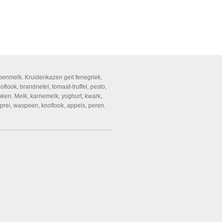
penmelk. Kruidenkazen geit fenegriek,
flook, brandnetel, tomaat-truffel, pesto,
ken. Melk, karnemelk, yoghurt, kwark,
prei, waspeen, knoflook, appels, peren.