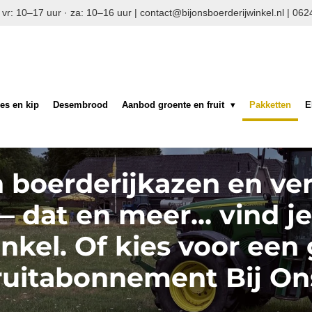
 vr: 10–17 uur · za: 10–16 uur | contact@bijonsboerderijwinkel.nl | 
es en kip
Desembrood
Aanbod groente en fruit
Pakketten
E
 boerderijkazen en ve
— dat en meer... vind j
nkel. Of kies voor een
ruitabonnement Bij On