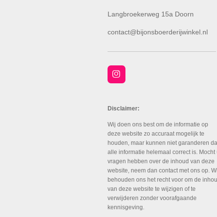
Langbroekerweg 15a Doorn
contact@bijonsboerderijwinkel.nl
I
n
s
t
a
Disclaimer:
g
r
Wij doen ons best om de informatie op
a
deze website zo accuraat mogelijk te
m
houden, maar kunnen niet garanderen da
alle informatie helemaal correct is. Mocht
vragen hebben over de inhoud van deze
website, neem dan contact met ons op. Wi
behouden ons het recht voor om de inho
van deze website te wijzigen of te
verwijderen zonder voorafgaande
kennisgeving.