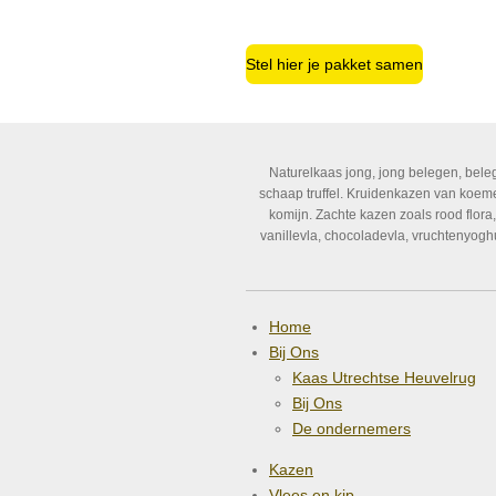
Stel hier je pakket samen
Naturelkaas jong, jong belegen, bele
schaap truffel. Kruidenkazen van koemelk
komijn. Zachte kazen zoals rood flor
vanillevla, chocoladevla, vruchtenyogh
Home
Bij Ons
Kaas Utrechtse Heuvelrug
Bij Ons
De ondernemers
Kazen
Vlees en kip