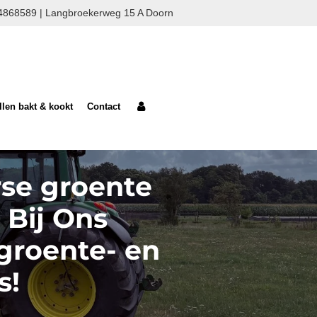
0624868589 | Langbroekerweg 15 A Doorn
llen bakt & kookt
Contact
rse groente
e Bij Ons
 groente- en
s!