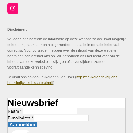
I
n
s
t
a
Disclaimer:
g
r
Wij doen ons best om de informatie op deze website zo accuraat mogelijk
a
te houden, maar kunnen niet garanderen dat alle informatie helemaal
m
correct is. Mocht u vragen hebben over de inhoud van deze website,
neem dan contact met ons op. Wij behouden ons het recht voor om de
inhoud van deze website te wijzigen of te verwijderen zonder
voorafgaande kennisgeving.
Je vindt ons ook op Lekkerder bij de Boer (
https://lekkerder.nl/bij-ons-
boerderijwinkel-kaasmakerij
)
Nieuwsbrief
Naam *
E-mailadres *
Aanmelden