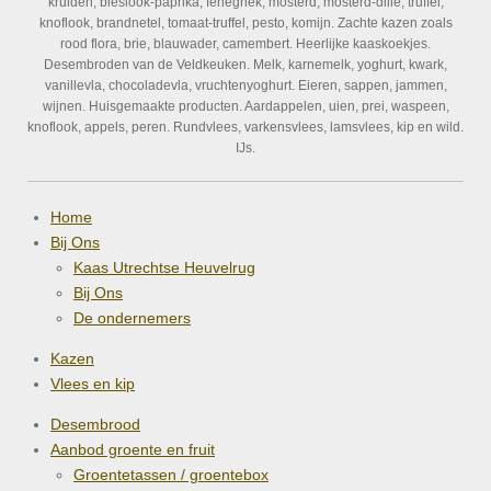
kruiden, bieslook-paprika, fenegriek, mosterd, mosterd-dille, truffel,
knoflook, brandnetel, tomaat-truffel, pesto, komijn. Zachte kazen zoals
rood flora, brie, blauwader, camembert. Heerlijke kaaskoekjes.
Desembroden van de Veldkeuken. Melk, karnemelk, yoghurt, kwark,
vanillevla, chocoladevla, vruchtenyoghurt. Eieren, sappen, jammen,
wijnen. Huisgemaakte producten. Aardappelen, uien, prei, waspeen,
knoflook, appels, peren. Rundvlees, varkensvlees, lamsvlees, kip en wild.
IJs.
Home
Bij Ons
Kaas Utrechtse Heuvelrug
Bij Ons
De ondernemers
Kazen
Vlees en kip
Desembrood
Aanbod groente en fruit
Groentetassen / groentebox