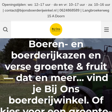
Openingstijden: wo: 12–17 uur · do en vr: 10–17 uur · za: 10–16 uur
Ga
| contact@bijonsboerderijwinkel.nl | 0624868589 | Langbroekerweg
direct
15 A Doorn
naar
de
hoofdinhoud
Boeren- en
boerderijkazen en
verse groente & fruit
— dat en meer... vind
je Bij Ons
boerderijwinkel. Of
kies voor een groente-