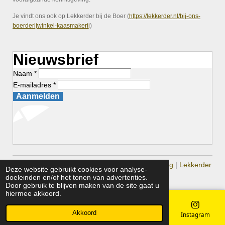
Je vindt ons ook op Lekkerder bij de Boer (
https://lekkerder.nl/bij-ons-
boerderijwinkel-kaasmakerij
)
Nieuwsbrief
Naam *
E-mailadres *
Aanmelden
© 2026 Bij Ons Boerderijwinkel |
Privacy Verklaring
|
Lekkerder
Deze website gebruikt cookies voor analyse-
bij de Boer
doeleinden en/of het tonen van advertenties.
Door gebruik te blijven maken van de site gaat u
hiermee akkoord.
Akkoord
E-mailadres
Telefoonnummer
Kaart
Instagram