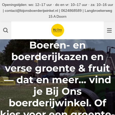
Openingstijden: wo: 12–17 uur · do en vr: 10–17 uur · za: 10–16 uur
Ga
| contact@bijonsboerderijwinkel.nl | 0624868589 | Langbroekerweg
direct
15 A Doorn
naar
de
hoofdinhoud
Boeren- en
boerderijkazen en
verse groente & fruit
— dat en meer... vind
je Bij Ons
boerderijwinkel. Of
kies voor een groente-