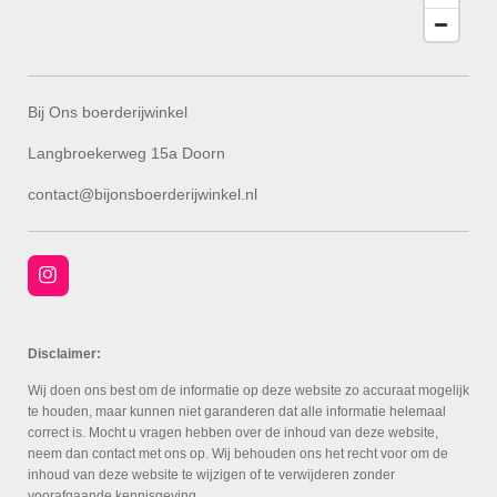
Bij Ons boerderijwinkel
Langbroekerweg 15a Doorn
contact@bijonsboerderijwinkel.nl
I
n
s
t
a
Disclaimer:
g
r
Wij doen ons best om de informatie op deze website zo accuraat mogelijk
a
te houden, maar kunnen niet garanderen dat alle informatie helemaal
m
correct is. Mocht u vragen hebben over de inhoud van deze website,
neem dan contact met ons op. Wij behouden ons het recht voor om de
inhoud van deze website te wijzigen of te verwijderen zonder
voorafgaande kennisgeving.