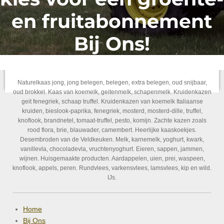
en fruitabonnement
Bij Ons!
Naturelkaas jong, jong belegen, belegen, extra belegen, oud snijbaar,
oud brokkel. Kaas van koemelk, geitenmelk, schapenmelk. Kruidenkazen
geit fenegriek, schaap truffel. Kruidenkazen van koemelk Italiaanse
kruiden, bieslook-paprika, fenegriek, mosterd, mosterd-dille, truffel,
knoflook, brandnetel, tomaat-truffel, pesto, komijn. Zachte kazen zoals
rood flora, brie, blauwader, camembert. Heerlijke kaaskoekjes.
Desembroden van de Veldkeuken. Melk, karnemelk, yoghurt, kwark,
vanillevla, chocoladevla, vruchtenyoghurt. Eieren, sappen, jammen,
wijnen. Huisgemaakte producten. Aardappelen, uien, prei, waspeen,
knoflook, appels, peren. Rundvlees, varkensvlees, lamsvlees, kip en wild.
IJs.
Home
Bij Ons